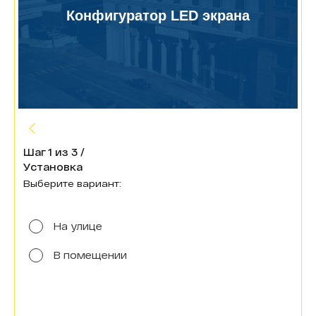
Шаг
1
из
3
/
Установка
Выберите вариант:
На улице
В помещении