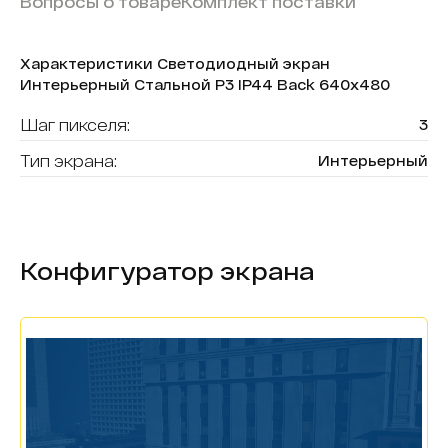
Вопросы о товаре
Комплект поставки
Характеристики Светодиодный экран
Интерьерный Стальной P3 IP44 Back 640х480
Шаг пикселя:
3
Тип экрана:
Интерьерный
Размер кабинета:
640х480
Вид, назначение:
для магазинов retail
Конфигуратор экрана
Степень защиты модуля:
IP44
Тип обслуживания:
тыльное обслуживание
Материал:
Стальной