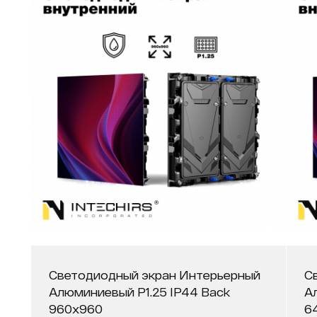
Светодиодный экран Интерьерный
С
Алюминиевый P1.25 IP44 Back
А
960х960
6