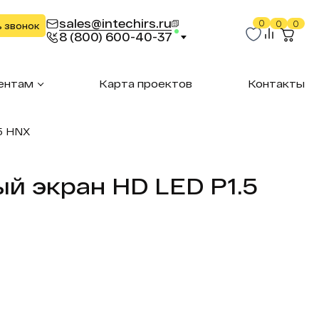
sales@intechirs.ru
0
0
0
ь звонок
8 (800) 600-40-37
ентам
Карта проектов
Контакты
5 HNX
й экран HD LED P1.5