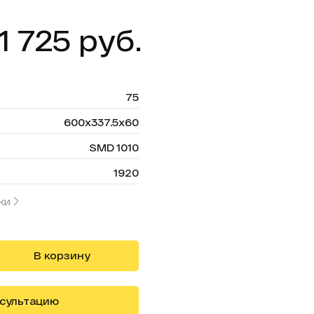
1 725 руб.
75
600х337.5х60
SMD 1010
1920
ки
В корзину
нсультацию