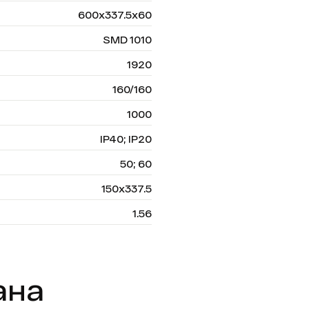
600х337.5х60
SMD 1010
1920
160/160
1000
IP40; IP20
50; 60
150х337.5
1.56
ана