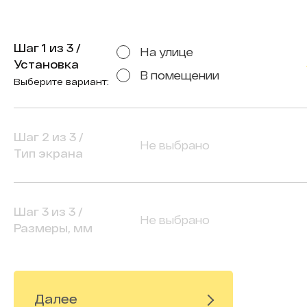
Экран настенный
Прозрачный экран
Ширина
мм
Шаг
1
из
3
/
На улице
Установка
Пилон
мм
мм
В помещении
Выберите вариант:
Rental
Высота
мм
мм
мм
Шаг
2
из
3
/
Шаг пикселя
мм
Не выбрано
Тип экрана
мм
мм
Шаг
3
из
3
/
Не выбрано
Размеры, мм
Далее