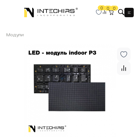
0
0
0
Мен
Модули