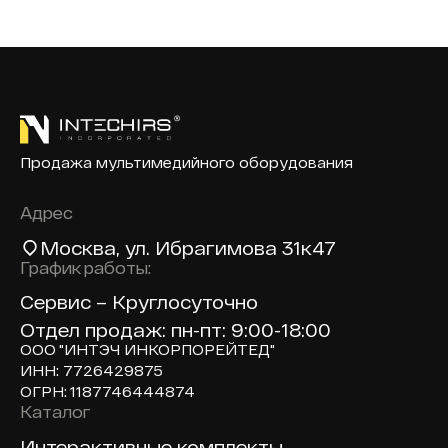
Продажа мультимедийного оборудования
Адрес
Москва
, ул. Ибрагимова 31к47
График работы:
Сервис – Круглосуточно
Отдел продаж: пн-пт: 9:00-18:00
ООО "ИНТЭЧ ИНКОРПОРЕЙТЕД"
ИНН: 7726429875
ОГРН: 1187746444874
Каталог
Доп навигация по сайту
Интерактивные комплекты