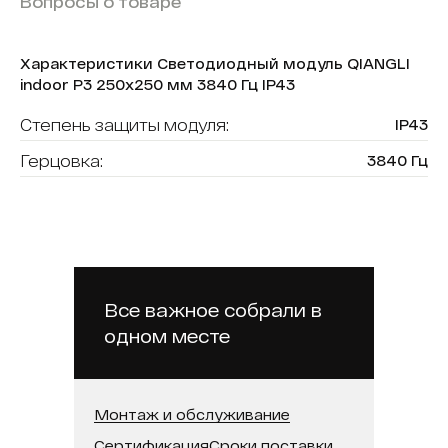
Вопросы о товаре
Характеристики Светодиодный модуль QIANGLI
indoor P3 250х250 мм 3840 Гц IP43
Степень защиты модуля:
IP43
Герцовка:
3840 Гц
Тип модуля:
интерьерный
Бренд модуля:
QIANGLI
Размер модуля, мм:
250х250
Яркость:
6500 кд
Все важное собрали в
одном месте
Шаг пикселя:
3
Монтаж и обслуживание
Сертификация
Сроки поставки