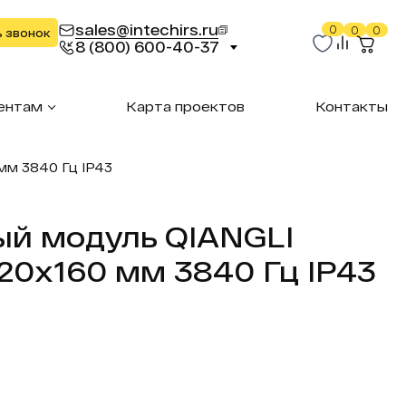
sales@intechirs.ru
0
0
0
ь звонок
8 (800) 600-40-37
ентам
Карта проектов
Контакты
мм 3840 Гц IP43
й модуль QIANGLI
320х160 мм 3840 Гц IP43