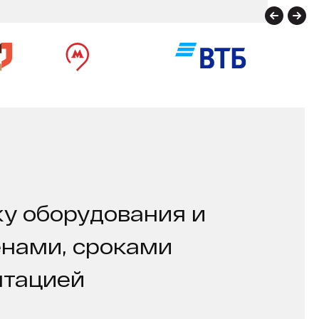
у оборудования и
енами, сроками
нтацией