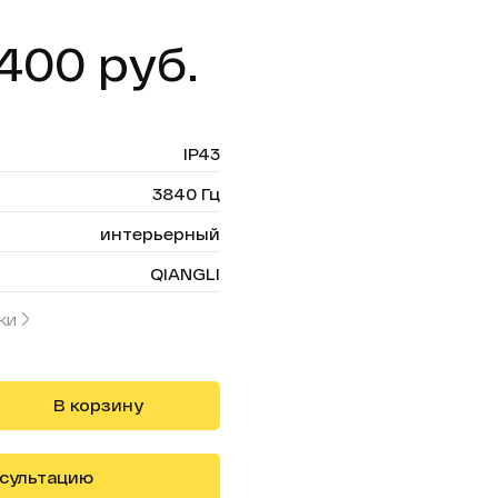
400 руб.
IP43
3840 Гц
интерьерный
QIANGLI
ки
В корзину
нсультацию