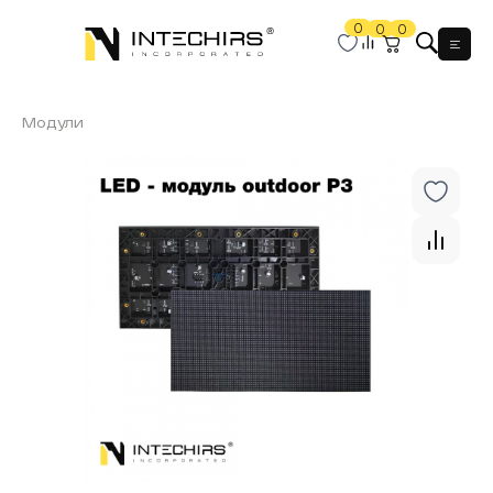
0
0
0
Мен
Модули