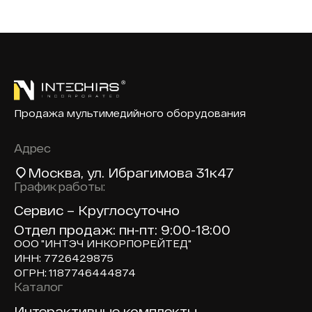
Продажа мультимедийного оборудования
Адрес
Москва
, ул. Ибрагимова 31к47
График работы:
Сервис – Круглосуточно
Отдел продаж: пн-пт: 9:00-18:00
ООО "ИНТЭЧ ИНКОРПОРЕЙТЕД"
ИНН: 7726429875
ОГРН: 1187746444874
Каталог
Доп навигация по сайту
Интерактивные комплекты