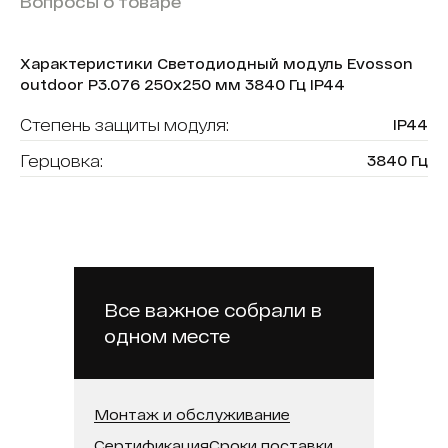
Вопросы о товаре
Характеристики Светодиодный модуль Evosson
outdoor P3.076 250х250 мм 3840 Гц IP44
Степень защиты модуля:
IP44
Герцовка:
3840 Гц
Тип модуля:
уличный
Бренд модуля:
Evosson
Размер модуля, мм:
250х250
Яркость:
6500 кд
Все важное собрали в
одном месте
Шаг пикселя:
3.076
Монтаж и обслуживание
Сертификация
Сроки поставки