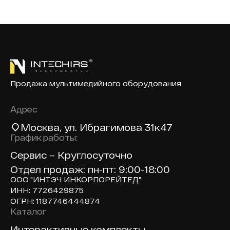
Продажа мультимедийного оборудования
Адрес
Москва
, ул. Ибрагимова 31к47
График работы:
Сервис – Круглосуточно
Отдел продаж: пн-пт: 9:00-18:00
ООО "ИНТЭЧ ИНКОРПОРЕЙТЕД"
ИНН: 7726429875
ОГРН: 1187746444874
Каталог
Доп навигация по сайту
Интерактивные комплекты