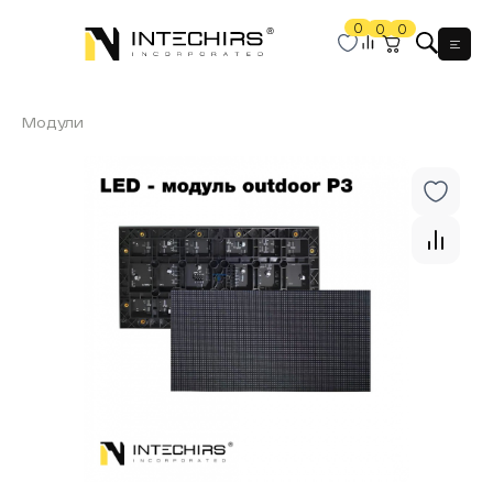
0
0
0
Мен
Модули