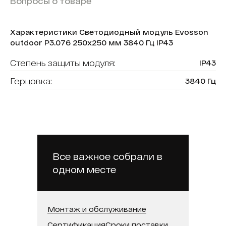
Вопросы о товаре
Характеристики Светодиодный модуль Evosson
outdoor P3.076 250х250 мм 3840 Гц IP43
Степень защиты модуля:
IP43
Герцовка:
3840 Гц
Тип модуля:
уличный
Бренд модуля:
Evosson
Размер модуля, мм:
250х250
Яркость:
800 кд
Все важное собрали в
одном месте
Шаг пикселя:
3.076
Монтаж и обслуживание
Сертификация
Сроки поставки