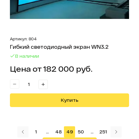
Артикул: 804
Гибкий светодиодный экран WN3.2
В наличии
Цена от 182 000 руб.
Купить
страница
1
...
48
49
50
...
251
Следующ