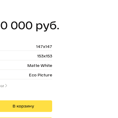
00 000 руб.
147х147
153х153
Matte White
Eco Picture
ки
В корзину