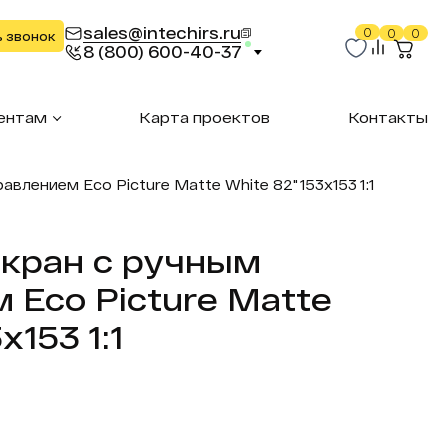
sales@intechirs.ru
0
0
0
ь звонок
8 (800) 600-40-37
ентам
Карта проектов
Контакты
влением Eco Picture Matte White 82" 153х153 1:1
кран с ручным
 Eco Picture Matte
х153 1:1