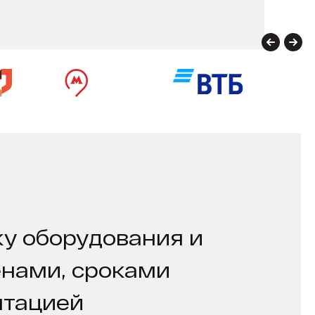
у оборудования и
енами, сроками
нтацией