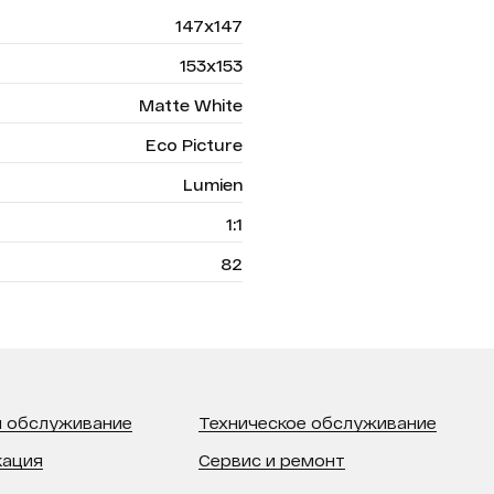
147х147
153х153
Matte White
Eco Picture
Lumien
1:1
82
 обслуживание
Техническое обслуживание
кация
Сервис и ремонт