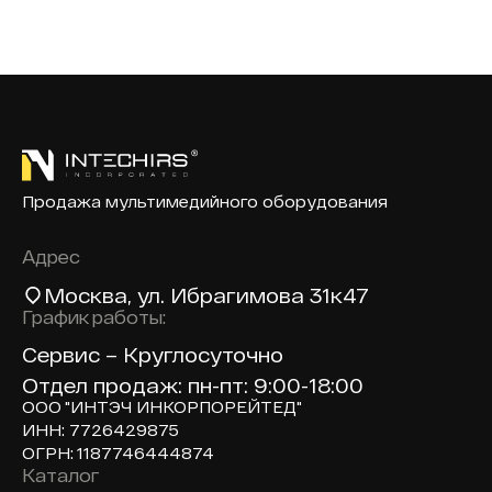
Продажа мультимедийного оборудования
Адрес
Москва
, ул. Ибрагимова 31к47
График работы:
Сервис – Круглосуточно
Отдел продаж: пн-пт: 9:00-18:00
ООО "ИНТЭЧ ИНКОРПОРЕЙТЕД"
ИНН: 7726429875
ОГРН: 1187746444874
Каталог
Доп навигация по сайту