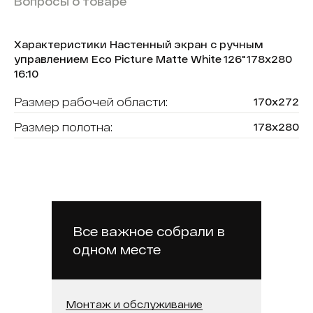
Вопросы о товаре
Характеристики Настенный экран с ручным
управлением Eco Picture Matte White 126" 178х280
16:10
Размер рабочей области:
170х272
Размер полотна:
178х280
Полотно:
Matte White
Модель:
Eco Picture
Бренд:
Lumien
Формат экрана:
16:10
Все важное собрали в
одном месте
Диагональ:
126
Монтаж и обслуживание