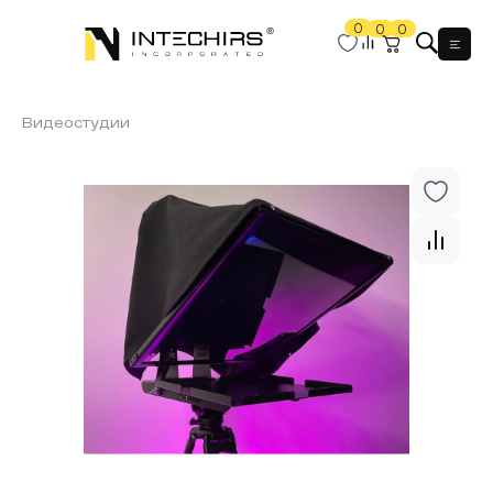
0
0
0
Мен
Видеостудии