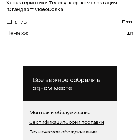
Характеристики Телесуфлер: комплектация
"Стандарт" VideoDoska
Штатив:
Есть
Цена за:
шт
Бренд:
VideoDoska
2 полупрозрачных зеркала
Комплектация:
диагональю 25″; Черные тканевые
шторки; 19 дюймовый монитор
Все важное собрали в
одном месте
Монтаж и обслуживание
Сертификация
Сроки поставки
Техническое обслуживание