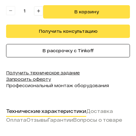
2 полупрозрачных зеркала
Комплектация:
диагональю 25″; Черные тканевые
шторки; 19 дюймовый монитор
В корзину
Получить консультацию
В рассрочку с Tinkoff
Получить техническое задание
Запросить оферту
Профессиональный монтаж оборудования
Технические характеристики
Доставка
Оплата
Отзывы
Гарантии
Вопросы о товаре