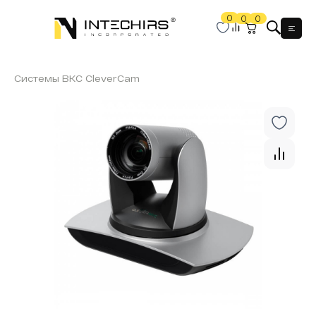
0
0
0
Мен
Системы ВКС CleverCam