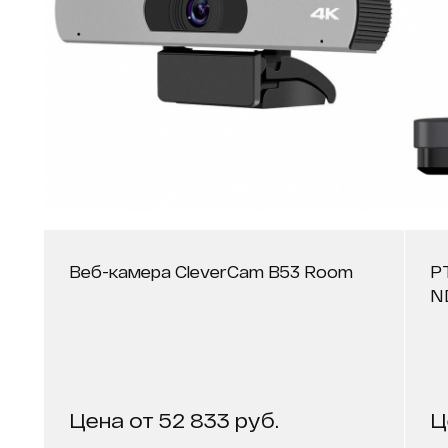
Веб-камера CleverCam B53 Room
P
N
Цена от 52 833 руб.
Ц