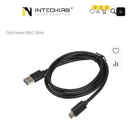
0
0
0
Мен
Системы ВКС AVer