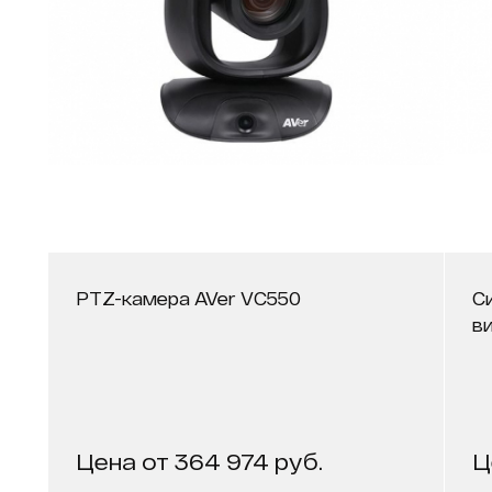
PTZ-камера AVer VC550
С
в
Цена от 364 974 руб.
Ц