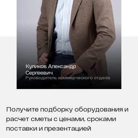
интерфейс; Мониторинг в режиме
реального времени по Сети;
Обновление версий прошивки через
Управление:
Ethernet / Internet; Загрузка/
выгрузка/редактирование
телефонной книги; Восстановление
настроек системы
100~240 В перем. тока, 50 / 60 Гц,
Питание:
Энергопотребление: 12 В, 4 A, согласно
японскому стандарту EIAJ
Куликов Александр
Сергеевич
Руководитель коммерческого отдела
Получите подборку оборудования и
расчет сметы с ценами, сроками
поставки и презентацией