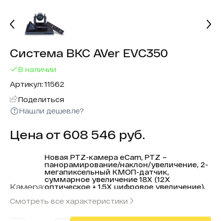
Система ВКС AVer EVC350
В наличии
Артикул: 11562
Поделиться
Нашли дешевле?
Цена от 608 546 руб.
Новая PTZ-камера eCam, PTZ –
панорамирование/наклон/увеличение, 2-
мегапиксельный КМОП-датчик,
суммарное увеличение 18X (12X
Камера:
оптическое + 1,5X цифровое увеличение),
±130° панорамирование, +90°/-25° наклон,
Смотреть все характеристики
угол обзора 72° (по горизонтали), угол
обзора 43° (по вертикали), угол обзора
82° (по диагонали)