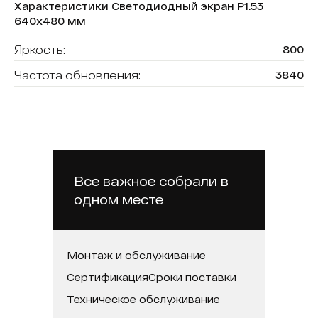
Характеристики Светодиодный экран P1.53
640x480 мм
Яркость:
800
Частота обновления:
3840
Рабочая температура :
От -20 до +50
Разрешение модуля, мм:
320х240
Конфигурация пикселя:
1R1G1B
Тип обслуживания:
Тыльный
Все важное собрали в
одном месте
Класс защиты:
IP43
Размер модуля,мм:
640х480
Тип применения:
Интерьерный
Монтаж и обслуживание
Сертификация
Сроки поставки
Шаг пикселя:
1.53
Техническое обслуживание