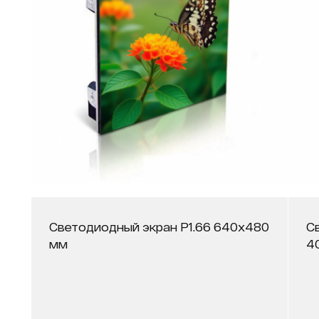
Светодиодный экран P1.66 640x480
С
мм
4