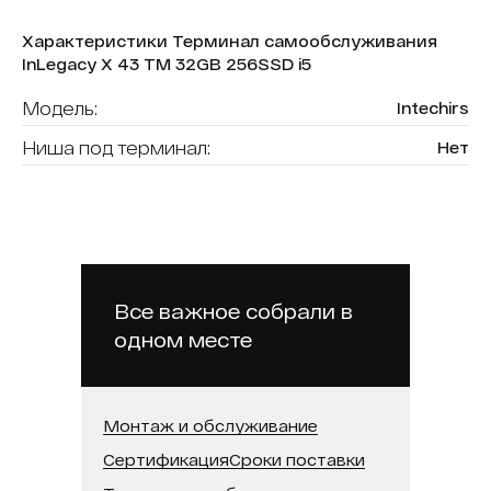
Характеристики Терминал самообслуживания
InLegacy X 43 ТМ 32GB 256SSD i5
Модель:
Intechirs
Ниша под терминал:
Нет
Форма (модель):
InLegacy X
Считыватель карт:
Да
В реестре минпромторга:
Нет
Бренд:
Intechirs
Все важное собрали в
одном месте
Модель процессора:
Intel Core i5
Встроенная память (SSD):
256 ГБ
Оперативная память:
32 ГБ
Монтаж и обслуживание
Сертификация
Сроки поставки
Диагональ:
43