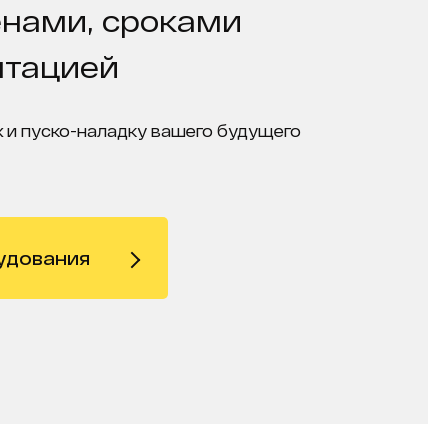
енами, сроками
нтацией
 и пуско-наладку вашего будущего
удования