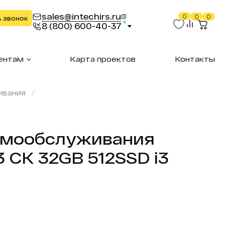
sales@intechirs.ru
0
0
0
ь звонок
8 (800) 600-40-37
ентам
Карта проектов
Контакты
ивания
амообслуживания
3 СК 32GB 512SSD i3