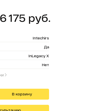
6 175 руб.
Intechirs
Да
InLegacy X
Нет
ки
В корзину
нсультацию