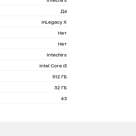
Intechirs
Да
InLegacy X
Нет
Нет
Intechirs
Intel Core i3
512 ГБ
32 ГБ
43