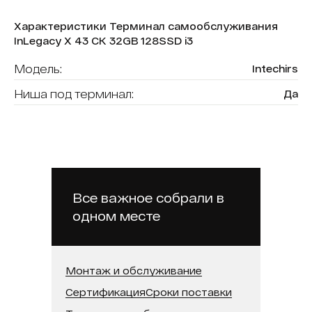
Характеристики Терминал самообслуживания
InLegacy X 43 СК 32GB 128SSD i3
Модель:
Intechirs
Ниша под терминал:
Да
Форма (модель):
InLegacy X
Считыватель карт:
Нет
В реестре минпромторга:
Нет
Бренд:
Intechirs
Все важное собрали в
одном месте
Модель процессора:
Intel Core i3
Встроенная память (SSD):
128 ГБ
Оперативная память:
32 ГБ
Монтаж и обслуживание
Сертификация
Сроки поставки
Диагональ:
43