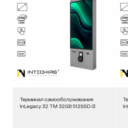
Терминал самообслуживания
Т
InLegacy 32 ТМ 32GB 512SSD i3
I