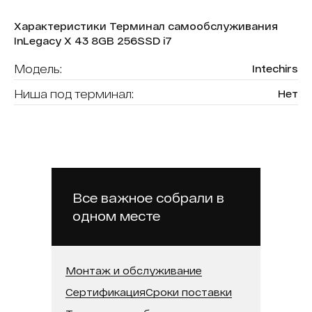
Характеристики Терминал самообслуживания
InLegacy X 43 8GB 256SSD i7
Модель:
Intechirs
Ниша под терминал:
Нет
Форма (модель):
InLegacy X
Считыватель карт:
Нет
В реестре минпромторга:
Нет
Бренд:
Intechirs
Все важное собрали в
одном месте
Модель процессора:
Intel Core i7
Встроенная память (SSD):
256 ГБ
Оперативная память:
8 ГБ
Монтаж и обслуживание
Сертификация
Сроки поставки
Диагональ:
43