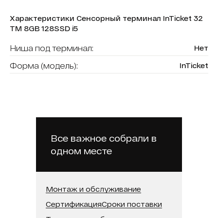
Характеристики Сенсорный терминал InTicket 32
ТМ 8GB 128SSD i5
Ниша под терминал:
Нет
Форма (модель):
InTicket
Считыватель карт:
Да
В реестре минпромторга:
Нет
Модель процессора:
Intel Core i5
Встроенная память (SSD):
128 ГБ
Все важное собрали в
одном месте
Оперативная память:
8 ГБ
Диагональ:
32
Монтаж и обслуживание
Сертификация
Сроки поставки