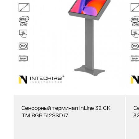
Сенсорный терминал InLine 32 СК
С
ТМ 8GB 512SSD i7
3