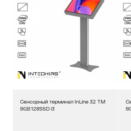
Сенсорный терминал InLine 32 ТМ
С
8GB 128SSD i3
8