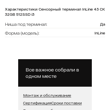
Характеристики Сенсорный терминал InLine 43 СК
32GB 512SSD i3
Ниша под терминал:
Да
Форма (модель):
InLine
Считыватель карт:
Нет
В реестре минпромторга:
Нет
Модель процессора:
Intel Core i3
Встроенная память (SSD):
512 ГБ
Все важное собрали в
одном месте
Оперативная память:
32 ГБ
Диагональ:
43
Монтаж и обслуживание
Сертификация
Сроки поставки