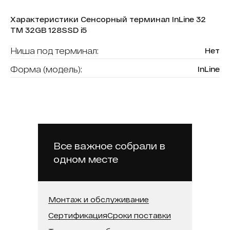
Характеристики Сенсорный терминал InLine 32
ТМ 32GB 128SSD i5
Ниша под терминал:
Нет
Форма (модель):
InLine
Считыватель карт:
Да
В реестре минпромторга:
Нет
Модель процессора:
Intel Core i5
Встроенная память (SSD):
128 ГБ
Все важное собрали в
одном месте
Оперативная память:
32 ГБ
Диагональ:
32
Монтаж и обслуживание
Сертификация
Сроки поставки