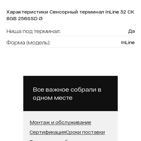
Характеристики Сенсорный терминал InLine 32 СК
8GB 256SSD i3
Ниша под терминал:
Да
Форма (модель):
InLine
Считыватель карт:
Нет
В реестре минпромторга:
Нет
Бренд:
Intechirs
Модель процессора:
Intel Core i3
Все важное собрали в
одном месте
Встроенная память (SSD):
256 ГБ
Оперативная память:
8 ГБ
Диагональ:
32
Монтаж и обслуживание
Сертификация
Сроки поставки