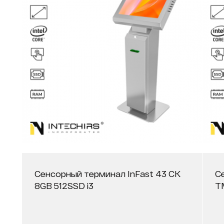
Сенсорный терминал InFast 43 СК
С
8GB 512SSD i3
Т