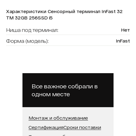
Характеристики Сенсорный терминал InFast 32
ТМ 32GB 256SSD i5
Ниша под терминал:
Нет
Форма (модель):
InFast
Считыватель карт:
Да
В реестре минпромторга:
Нет
Модель процессора:
Intel Core i5
Встроенная память (SSD):
256 ГБ
Все важное собрали в
одном месте
Оперативная память:
32 ГБ
Диагональ:
32
Монтаж и обслуживание
Сертификация
Сроки поставки