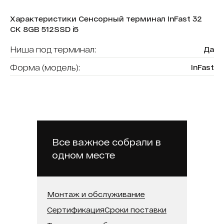
Характеристики Сенсорный терминал InFast 32
СК 8GB 512SSD i5
Ниша под терминал:
Да
Форма (модель):
InFast
Считыватель карт:
Нет
В реестре минпромторга:
Нет
Бренд:
Intechirs
Модель процессора:
Intel Core i5
Все важное собрали в
одном месте
Встроенная память (SSD):
512 ГБ
Оперативная память:
8 ГБ
Диагональ:
32
Монтаж и обслуживание
Сертификация
Сроки поставки