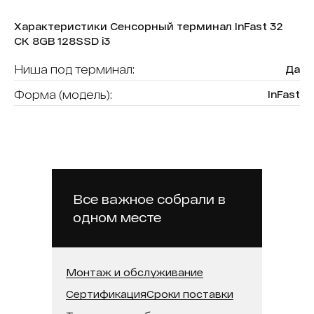
Характеристики Сенсорный терминал InFast 32
СК 8GB 128SSD i3
Ниша под терминал:
Да
Форма (модель):
InFast
Считыватель карт:
Нет
В реестре минпромторга:
Нет
Модель процессора:
Intel Core i3
Встроенная память (SSD):
128 ГБ
Все важное собрали в
одном месте
Оперативная память:
8 ГБ
Диагональ:
32
Монтаж и обслуживание
Сертификация
Сроки поставки