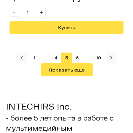
Купить
страница
1
...
4
5
6
...
10
Следующ
Показать еще
INTECHIRS Inc.
- более 5 лет опыта в работе с
мультимедийным