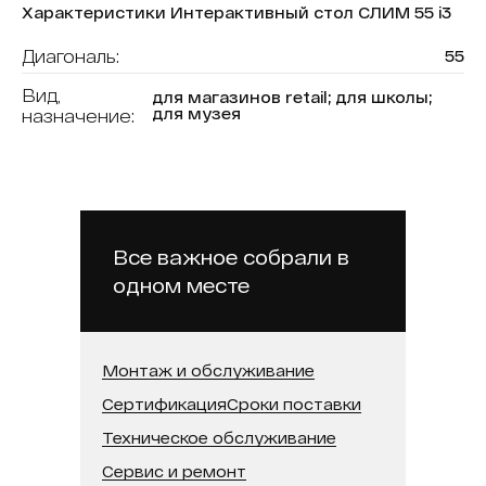
Характеристики Интерактивный стол СЛИМ 55 i3
Диагональ:
55
Вид,
для магазинов retail; для школы;
для музея
назначение:
Форма (модель):
СЛИМ
В реестре минпромторга:
Нет
Бренд:
Liga Group
Все важное собрали в
Модель процессора:
Intel Core i3
одном месте
Встроенная память (SSD):
128 ГБ
Оперативная память:
32 ГБ
Монтаж и обслуживание
Тип сенсора:
P-CAP
Сертификация
Сроки поставки
Техническое обслуживание
Сервис и ремонт