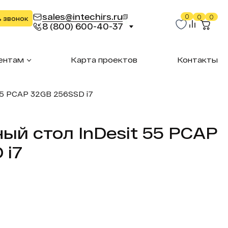
sales@intechirs.ru
0
0
0
ь звонок
8 (800) 600-40-37
ентам
Карта проектов
Контакты
55 PCAP 32GB 256SSD i7
ый стол InDesit 55 PCAP
 i7