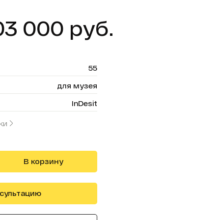
03 000 руб.
55
для музея
InDesit
ки
В корзину
нсультацию