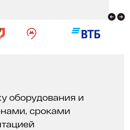
у оборудования и
енами, сроками
нтацией