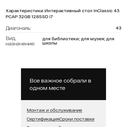
Характеристики Интерактивный стол InClassic 43
PCAP 32GB 128SSD i7
Диагональ:
43
Вид,
для библиотеки; для музея; для
школы
назначение:
Форма (модель):
InClassic
В реестре минпромторга:
Нет
Модель процессора:
Intel Core i7
Все важное собрали в
Встроенная память (SSD):
128 ГБ
одном месте
Оперативная память:
32 ГБ
Тип сенсора:
P-CAP
Монтаж и обслуживание
Сертификация
Сроки поставки