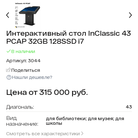
Интерактивный стол InClassic 43
PCAP 32GB 128SSD i7
В наличии
Артикул: 3044
Поделиться
Нашли дешевле?
Цена от 315 000 руб.
Диагональ:
43
Вид,
для библиотеки; для музея; для
школы
назначение:
Смотреть все характеристики
Форма (модель):
InClassic