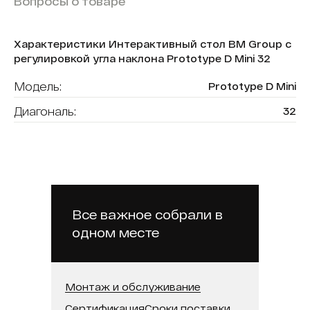
Вопросы о товаре
Характеристики Интерактивный стол BM Group с
регулировкой угла наклона Prototype D Mini 32
Модель:
Prototype D Mini
Диагональ:
32
Разрешение:
1920x1080
Технология сенсора:
инфракрасная рамка
Количество касаний:
20
Операционная система:
Windows 10 Pro
Все важное собрали в
одном месте
Оперативная память (поколение):
8 ГБ
Бренд:
BM Group
Монтаж и обслуживание
Сертификация
Сроки поставки