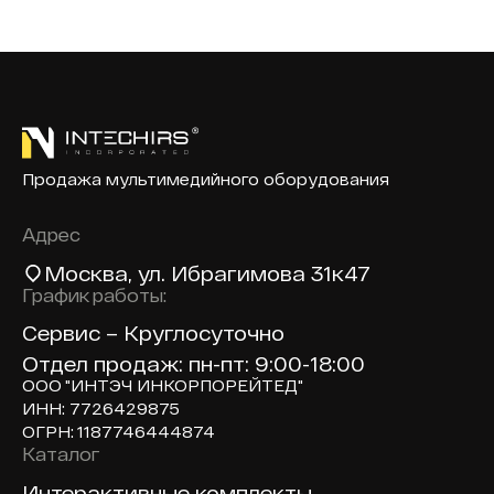
Продажа мультимедийного оборудования
Адрес
Москва
, ул. Ибрагимова 31к47
График работы:
Сервис – Круглосуточно
Отдел продаж: пн-пт: 9:00-18:00
ООО "ИНТЭЧ ИНКОРПОРЕЙТЕД"
ИНН: 7726429875
ОГРН: 1187746444874
Каталог
Доп навигация по сайту
Интерактивные комплекты