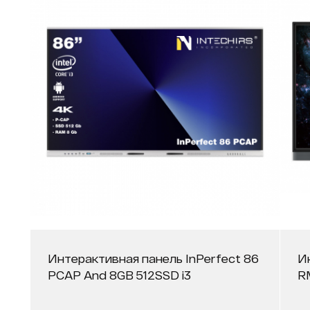
Интерактивная панель InPerfect 86
И
PCAP And 8GB 512SSD i3
R