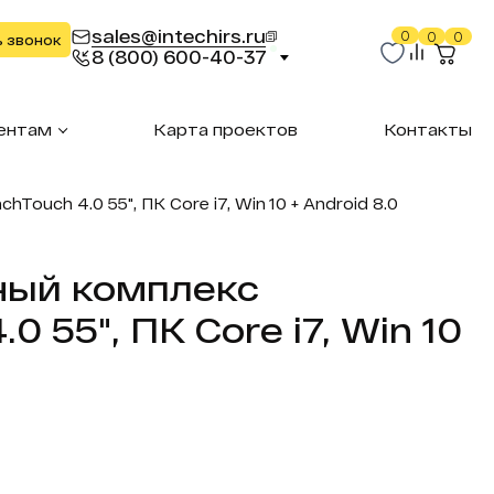
sales@intechirs.ru
0
0
0
ь звонок
8 (800) 600-40-37
ентам
Карта проектов
Контакты
ouch 4.0 55", ПК Core i7, Win 10 + Android 8.0
ный комплекс
0 55", ПК Core i7, Win 10