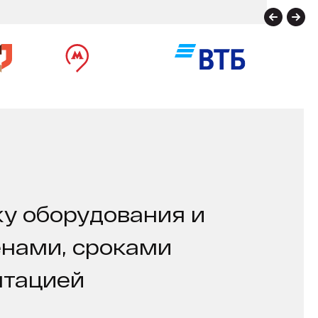
у оборудования и
енами, сроками
нтацией