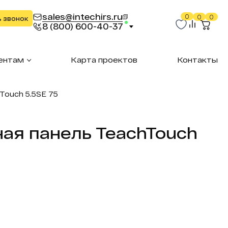
sales@intechirs.ru
0
0
0
ь звонок
8 (800) 600-40-37
ентам
Карта проектов
Контакты
Touch 5.5SE 75
ая панель TeachTouch