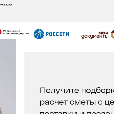
ставки
Получите подборк
расчет сметы с ц
поставки и презе