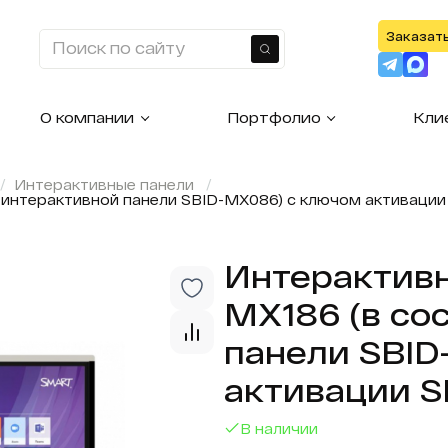
Заказат
Найти
О компании
Портфолио
Кли
Интерактивные панели
 интерактивной панели SBID-MX086) с ключом активации
Интерактивн
MX186 (в со
панели SBID
активации S
В наличии