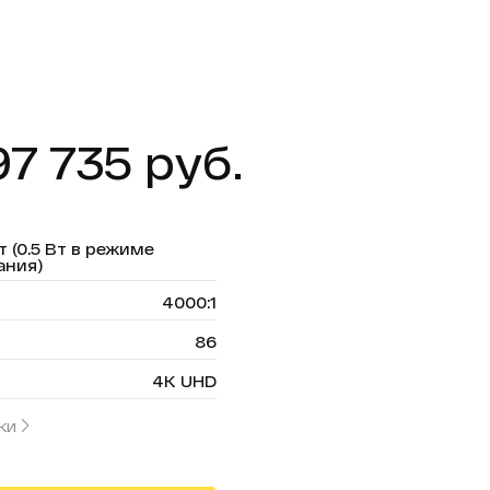
7 735 руб.
т (0.5 Вт в режиме
ания)
4000:1
86
4K UHD
ки