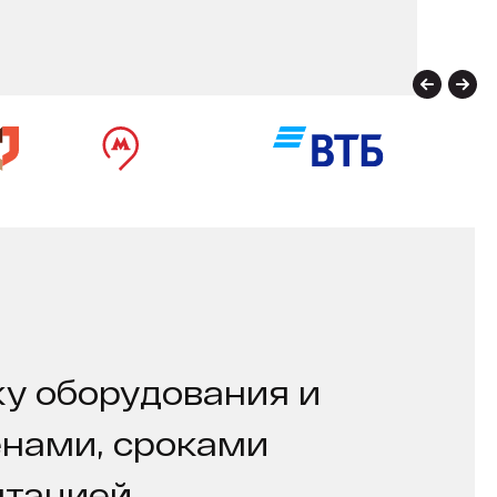
у оборудования и
енами, сроками
нтацией