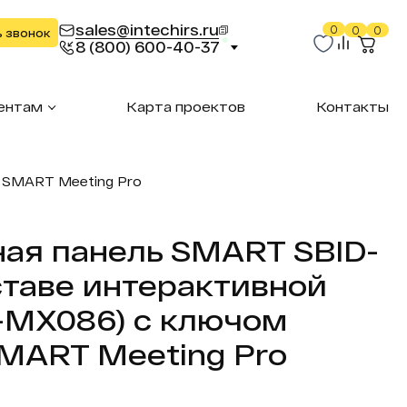
sales@intechirs.ru
0
0
0
ь звонок
8 (800) 600-40-37
ентам
Карта проектов
Контакты
 SMART Meeting Pro
ая панель SMART SBID-
ставе интерактивной
-MX086) с ключом
MART Meeting Pro