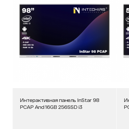
Интерактивная панель InStar 98
И
PCAP And 16GB 256SSD i3
P