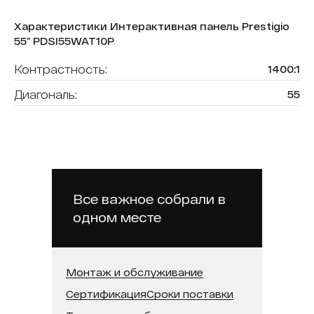
Характеристики Интерактивная панель Prestigio
55” PDSI55WAT10P
Контрастность:
1400:1
Диагональ:
55
Цвет:
Чёрный
Формат экрана:
16:9
Операционная система:
Android
Яркость:
350 кд/м²
Все важное собрали в
одном месте
Бренд:
Prestigio
Монтаж и обслуживание
Сертификация
Сроки поставки