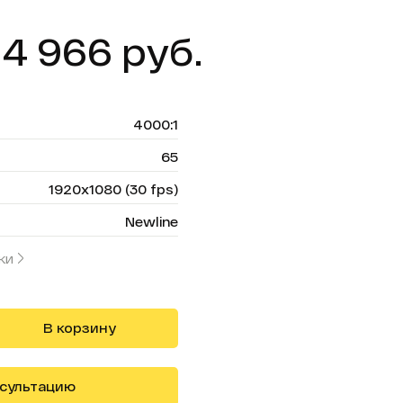
14 966 руб.
4000:1
65
1920x1080 (30 fps)
Newline
ки
В корзину
нсультацию