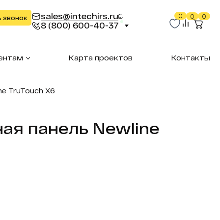
sales@intechirs.ru
0
0
0
ь звонок
8 (800) 600-40-37
ентам
Карта проектов
Контакты
ne TruTouch X6
ая панель Newline