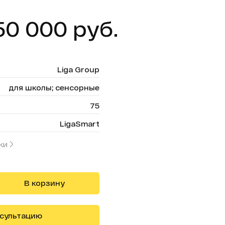
50 000 руб.
Liga Group
для школы; сенсорные
75
LigaSmart
ки
В корзину
нсультацию