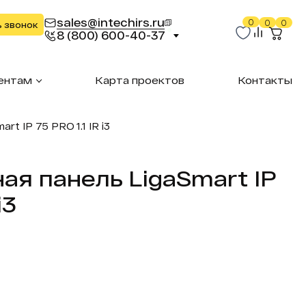
sales@intechirs.ru
0
0
0
ь звонок
8 (800) 600-40-37
ентам
Карта проектов
Контакты
t IP 75 PRO 1.1 IR i3
ая панель LigaSmart IP
i3