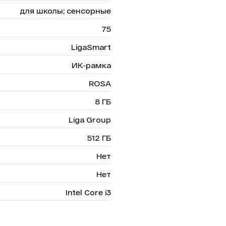
для школы; сенсорные
75
LigaSmart
ИК-рамка
ROSA
8 ГБ
Liga Group
512 ГБ
Нет
Нет
Intel Core i3