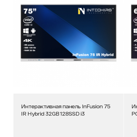
Интерактивная панель InFusion 75
И
IR Hybrid 32GB 128SSD i3
P