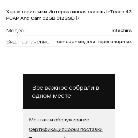
Характеристики Интерактивная панель InTeach 43
PCAP And Cam 32GB 512SSD i7
Модель:
Intechirs
Вид, назначение:
сенсорные; для переговорных
Диагональ:
43
Форма (модель):
InTeach
Тип сенсора:
P-CAP
Операционная система:
Android
Все важное собрали в
одном месте
Оперативная память:
32 ГБ
Бренд:
Intechirs
Встроенная память (SSD):
512 ГБ
Монтаж и обслуживание
Сертификация
Сроки поставки
Встроенная камера:
Да