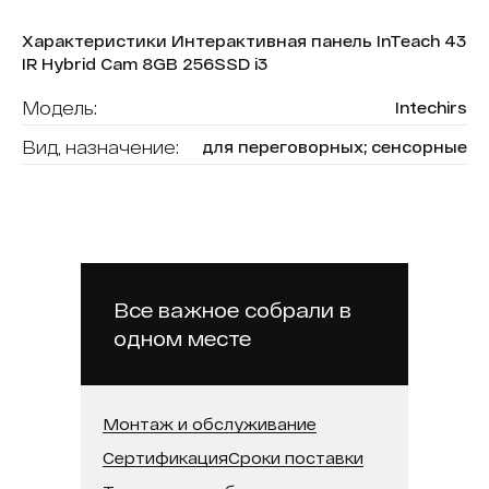
Характеристики Интерактивная панель InTeach 43
IR Hybrid Cam 8GB 256SSD i3
Модель:
Intechirs
Вид, назначение:
для переговорных; сенсорные
Диагональ:
43
Форма (модель):
InTeach
Тип сенсора:
ИК-рамка
Операционная система:
Windows + Android
Все важное собрали в
одном месте
Оперативная память:
8 ГБ
Бренд:
Intechirs
Встроенная память (SSD):
256 ГБ
Монтаж и обслуживание
Сертификация
Сроки поставки
Встроенная камера:
Да