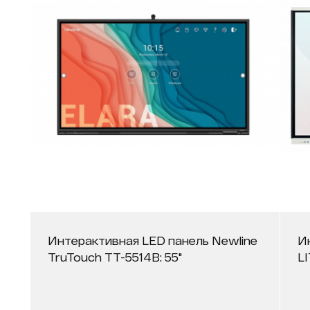
Интерактивная LED панель Newline
И
TruTouch TT-5514B: 55"
L