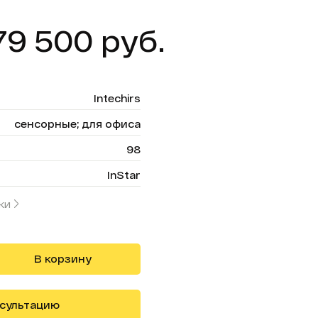
79 500 руб.
Intechirs
сенсорные; для офиса
98
InStar
ки
В корзину
нсультацию