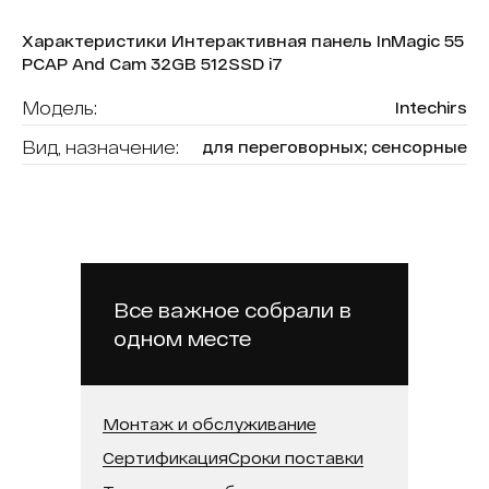
Характеристики Интерактивная панель InMagic 55
PCAP And Cam 32GB 512SSD i7
Модель:
Intechirs
Вид, назначение:
для переговорных; сенсорные
Диагональ:
55
Форма (модель):
InMagic
Тип сенсора:
P-CAP
Операционная система:
Android
Все важное собрали в
одном месте
Оперативная память:
32 ГБ
Бренд:
Intechirs
Встроенная память (SSD):
512 ГБ
Монтаж и обслуживание
Сертификация
Сроки поставки
Встроенная камера:
Да