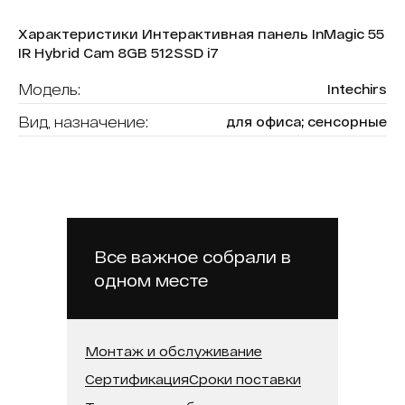
Характеристики Интерактивная панель InMagic 55
IR Hybrid Cam 8GB 512SSD i7
Модель:
Intechirs
Вид, назначение:
для офиса; сенсорные
Диагональ:
55
Форма (модель):
InMagic
Тип сенсора:
ИК-рамка
Операционная система:
Windows + Android
Все важное собрали в
одном месте
Оперативная память:
8 ГБ
Бренд:
Intechirs
Встроенная память (SSD):
512 ГБ
Монтаж и обслуживание
Сертификация
Сроки поставки
Встроенная камера:
Да