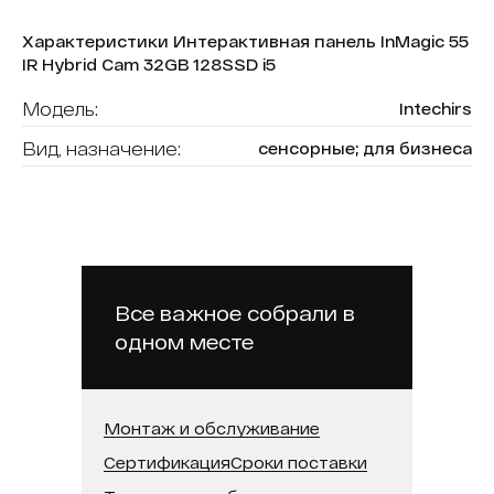
Характеристики Интерактивная панель InMagic 55
IR Hybrid Cam 32GB 128SSD i5
Модель:
Intechirs
Вид, назначение:
сенсорные; для бизнеса
Диагональ:
55
Форма (модель):
InMagic
Тип сенсора:
ИК-рамка
Операционная система:
Windows + Android
Все важное собрали в
одном месте
Оперативная память:
32 ГБ
Бренд:
Intechirs
Встроенная память (SSD):
128 ГБ
Монтаж и обслуживание
Сертификация
Сроки поставки
Встроенная камера:
Да