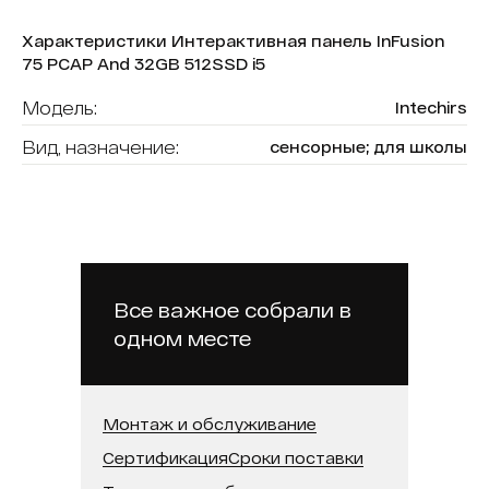
Характеристики Интерактивная панель InFusion
75 PCAP And 32GB 512SSD i5
Модель:
Intechirs
Вид, назначение:
сенсорные; для школы
Диагональ:
75
Форма (модель):
InFusion
Тип сенсора:
P-CAP
Операционная система:
Android
Все важное собрали в
одном месте
Оперативная память:
32 ГБ
Бренд:
Intechirs
Встроенная память (SSD):
512 ГБ
Монтаж и обслуживание
Сертификация
Сроки поставки
Встроенная камера:
Нет