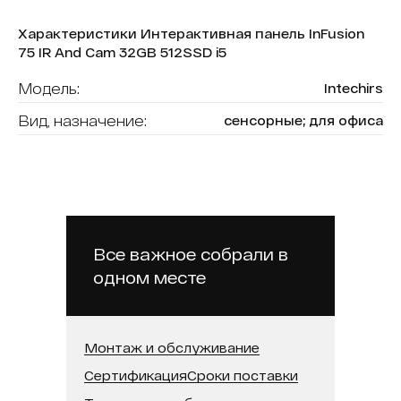
Характеристики Интерактивная панель InFusion
75 IR And Cam 32GB 512SSD i5
Модель:
Intechirs
Вид, назначение:
сенсорные; для офиса
Диагональ:
75
Форма (модель):
InFusion
Тип сенсора:
ИК-рамка
Операционная система:
Android
Все важное собрали в
одном месте
Оперативная память:
32 ГБ
Бренд:
Intechirs
Встроенная память (SSD):
512 ГБ
Монтаж и обслуживание
Сертификация
Сроки поставки
Встроенная камера:
Да