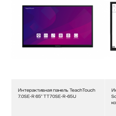
Интерактивная панель TeachTouch
И
7.0SE-R 65” TT70SE-R-65U
So
к