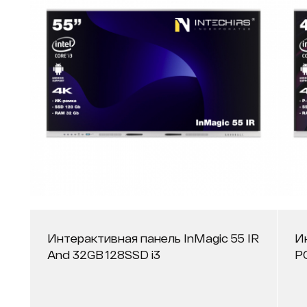
Интерактивная панель InMagic 55 IR
И
And 32GB 128SSD i3
P