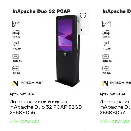
киоски 43
По цене ↓
Список товаров
Открыть
Информа
киоски 55
Информа
киоски 32
Информа
киоски 24
Информа
киоски 27
Артикул: 3847
Артикул: 3848
Интерактивный киоск
Интерактив
InApache Duo 32 PCAP 32GB
InApache D
256SSD i5
256SSD i7
В наличии
В наличии