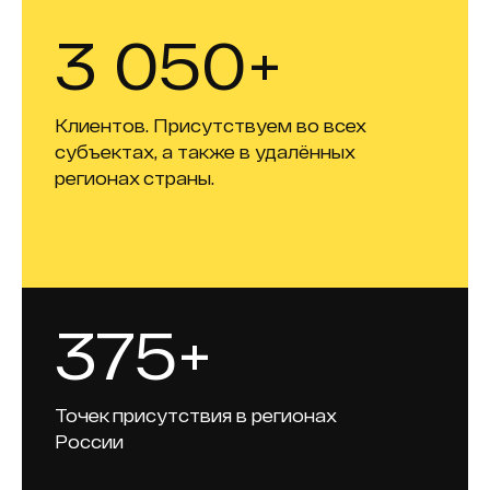
3 050+
Клиентов. Присутствуем во всех
субъектах, а также в удалённых
регионах страны.
375+
Точек присутствия в регионах
России