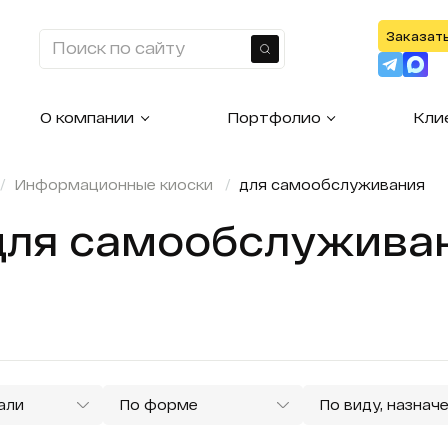
Заказат
Найти
О компании
Портфолио
Кли
Информационные киоски
для самообслуживания
ля самообслуживан
али
По форме
По виду, назнач
ционные
Информационные
Информационн