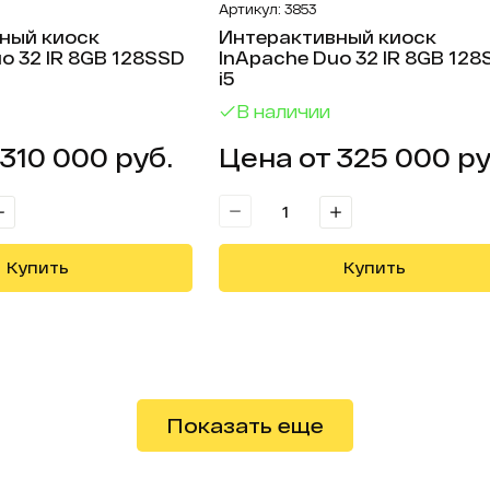
Артикул: 3853
ный киоск
Интерактивный киоск
o 32 IR 8GB 128SSD
InApache Duo 32 IR 8GB 12
i5
В наличии
310 000 руб.
Цена от 325 000 ру
Купить
Купить
траница
Показать еще