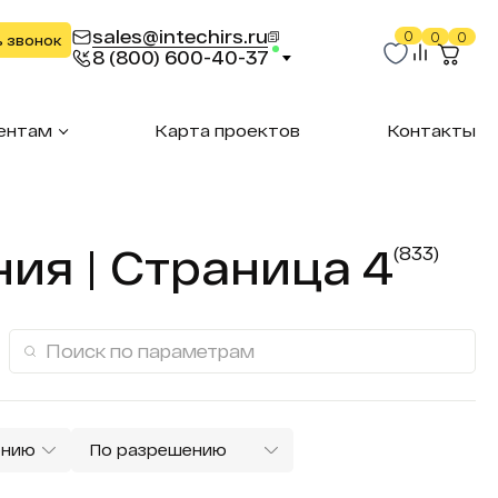
sales@intechirs.ru
0
0
0
ь звонок
8 (800) 600-40-37
ентам
Карта проектов
Контакты
ия | Страница 4
(833)
ению
По разрешению
ые
Информационные