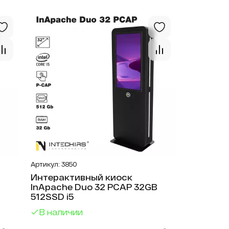
я
киоски 1920х1080
Открыть
Открыть
ые
Информационные
еса
киоски 3840х2160
ые
зинов
ые
ый
ые
клиник
ые
лы
ые
ния
ые
Артикул: 3850
лиотеки
Интерактивный киоск
ые
InApache Duo 32 PCAP 32GB
512SSD i5
ые
ый
В наличии