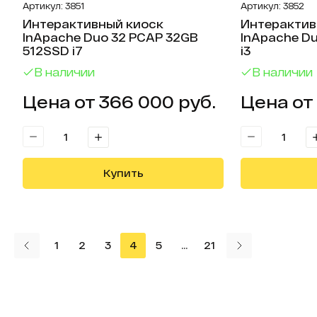
Артикул: 3851
Артикул: 3852
Интерактивный киоск
Интерактив
InApache Duo 32 PCAP 32GB
InApache Du
512SSD i7
i3
В наличии
В наличии
Цена от 366 000 руб.
Цена от 
Купить
ница
1
2
3
4
5
...
21
Следующая с