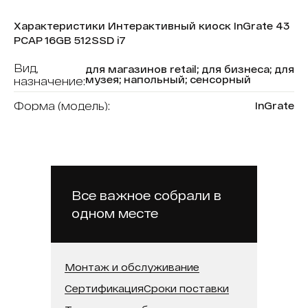
Характеристики Интерактивный киоск InGrate 43
PCAP 16GB 512SSD i7
Вид,
для магазинов retail; для бизнеса; для
музея; напольный; сенсорный
назначение:
Форма (модель):
InGrate
В реестре минпромторга:
Нет
Бренд:
Intechirs
Модель процессора:
Intel Core i7
Все важное собрали в
Встроенная память (SSD):
512 ГБ
одном месте
Оперативная память:
16 ГБ
Разрешение:
1920х1080
Монтаж и обслуживание
Тип сенсора:
P-CAP
Сертификация
Сроки поставки
Диагональ:
43