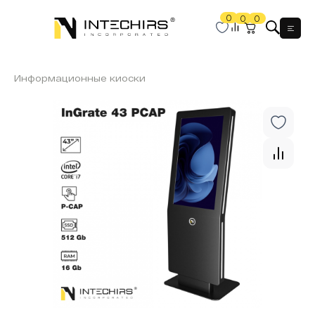
0
0
0
Мен
Информационные киоски