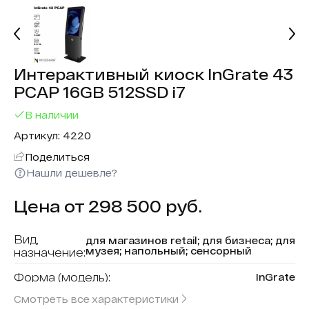
Интерактивный киоск InGrate 43
PCAP 16GB 512SSD i7
В наличии
Артикул: 4220
Поделиться
Нашли дешевле?
Цена от 298 500 руб.
Вид,
для магазинов retail; для бизнеса; для
музея; напольный; сенсорный
назначение:
Форма (модель):
InGrate
Смотреть все характеристики
В реестре минпромторга:
Нет