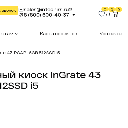
sales@intechirs.ru
0
0
0
ь звонок
8 (800) 600-40-37
ентам
Карта проектов
Контакты
ate 43 PCAP 16GB 512SSD i5
ый киоск InGrate 43
12SSD i5