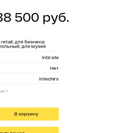
88 500 руб.
etail; для бизнеса;
польный; для музея
InGrate
Нет
Intechirs
ки
В корзину