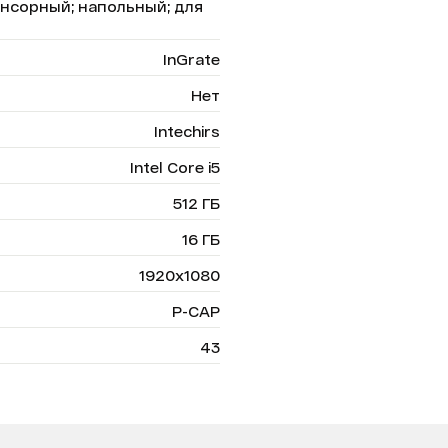
сенсорный; напольный; для
InGrate
Нет
Intechirs
Intel Core i5
512 ГБ
16 ГБ
1920х1080
P-CAP
43