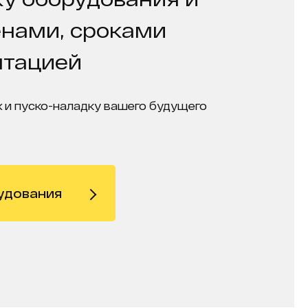
енами, сроками
нтацией
 и пуско-наладку вашего будущего
удования