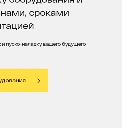
енами, сроками
нтацией
 и пуско-наладку вашего будущего
удования