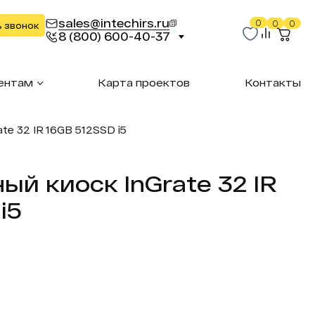
sales@intechirs.ru
0
0
0
ь звонок
8 (800) 600-40-37
ентам
Карта проектов
Контакты
te 32 IR 16GB 512SSD i5
ый киоск InGrate 32 IR
i5