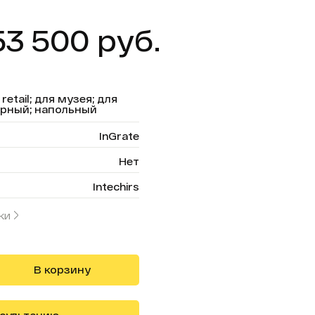
53 500 руб.
etail; для музея; для
орный; напольный
InGrate
Нет
Intechirs
ки
В корзину